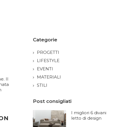
Categorie
PROGETTI
LIFESTYLE
EVENTI
MATERIALI
e. Il
nnata
STILI
n
Post consigliati
I migliori 6 divani
CON
letto di design