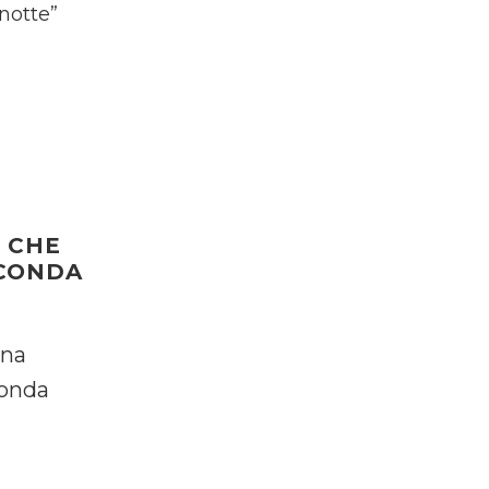
 notte”
E CHE
ECONDA
ona
conda