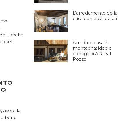
L’arredamento della
casa con travi a vista
dove
 I
ebili anche
i quel
Arredare casa in
montagna: idee e
consigli di AD Dal
Pozzo
ANTO
RO
m, avere la
are bene