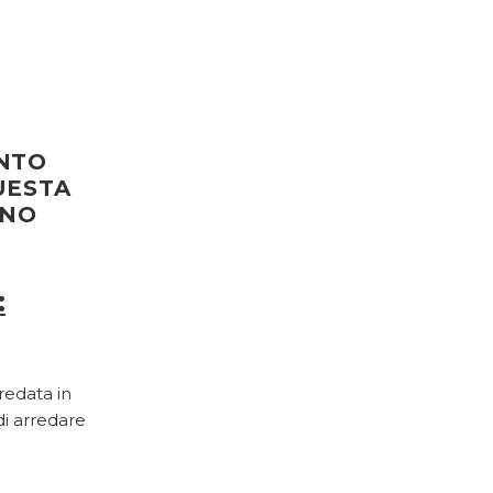
ENTO
UESTA
UNO
:
redata in
di arredare