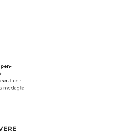
open-
e
sso.
Luce
la medaglia
VERE